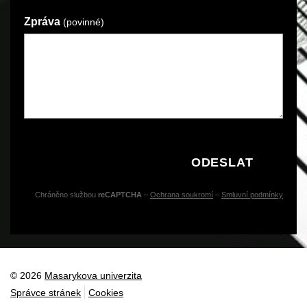
Zpráva
(povinné)
ODESLAT
Chráněno službou
reCAPTCHA
–
Ochrana soukromí
–
Smluvní podmínky
© 2026
Masarykova univerzita
Správce stránek
Cookies